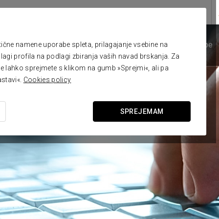
Corporate
ROSTARS
Hotel
Ponudbe
Fotografije
Sobe
itične namene uporabe spleta, prilagajanje vsebine na
lagi profila na podlagi zbiranja vaših navad brskanja. Za
tke lahko sprejmete s klikom na gumb »Sprejmi«, ali pa
stavi«.
Cookies policy
SPREJEMAM