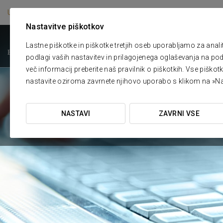
URADNA SPLETNA STRAN
Nastavitve piškotkov
****
GRAND HOTEL UNION EU
Lastne piškotke in piškotke tretjih oseb uporabljamo za anal
Ljubljana
podlagi vaših nastavitev in prilagojenega oglaševanja na pod
več informacij preberite naš pravilnik o piškotkih. Vse piško
nastavite oziroma zavrnete njihovo uporabo s klikom na »Na
NASTAVI
ZAVRNI VSE