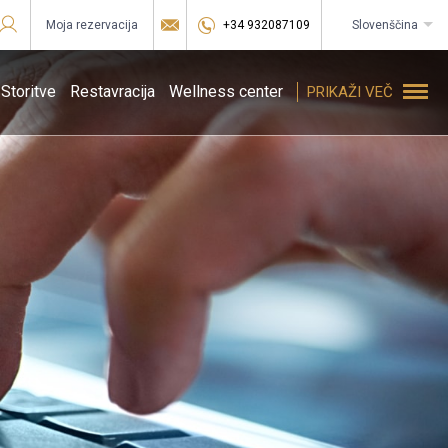
Moja rezervacija
+34 932087109
slovenščina
Sign in to Star Traveler or Corporate
Storitve
Restavracija
Wellness center
PRIKAŽI VEČ