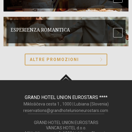
ESPERIENZA ROMANTICA
ALTRE PROMOZIONI
GRAND HOTEL UNION EUROSTARS
****
Miklošičeva cesta 1 ,
1000
|
Lubiana (
Slovenia
)
reservations@grandhotelunioneurostars.com
GRAND HOTEL UNION EUROSTARS
VANCAS HOTEL d.o.o.