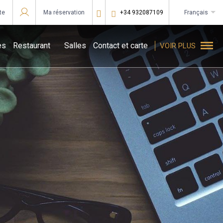
te
Ma réservation
+34 932087109
français
Se connecter à Star Traveler ou Corporate
es
Restaurant
Salles
Contact et carte
VOIR PLUS